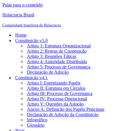
Pular para o conteúdo
Holacracia Brasil
Comunidade brasileira de Holacracia
Home
Constituição v5.0
Artigo 1: Estrutura Organizacional
Artigo 2: Regras de Cooperação
Artigo 3: Reuniões Táticas
Artigo 4: Autoridade Distribuída
Artigo 5: Processo de Governança
Declaração de Adoção
Constituição v4.1
Artigo I: Energizando Papéis
Artigo II: Estrutura em Círculos
Artigo III: Processo de Governança
Artigo IV: Processo Operacional
Artigo V: Questões da Adoção
Anexo A: Definição dos Papéis Principais
Declaração de Adoção da Constituição
Infográfico
Glossário
Posts