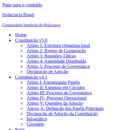
Pular para o conteúdo
Holacracia Brasil
Comunidade brasileira de Holacracia
Home
Constituição v5.0
Artigo 1: Estrutura Organizacional
Artigo 2: Regras de Cooperação
Artigo 3: Reuniões Táticas
Artigo 4: Autoridade Distribuída
Artigo 5: Processo de Governança
Declaração de Adoção
Constituição v4.1
Artigo I: Energizando Papéis
Artigo II: Estrutura em Círculos
Artigo III: Processo de Governança
Artigo IV: Processo Operacional
Artigo V: Questões da Adoção
Anexo A: Definição dos Papéis Principais
Declaração de Adoção da Constituição
Infográfico
Glossário
Posts